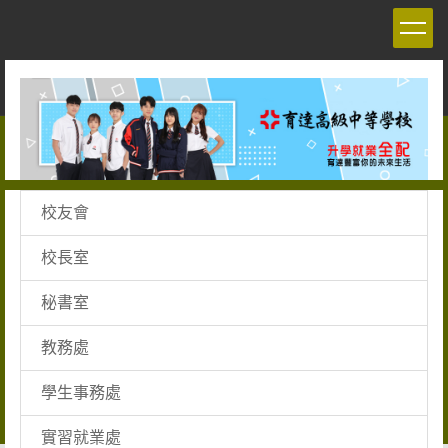
跳
到
主
要
內
容
區
校友會
校長室
秘書室
教務處
學生事務處
實習就業處