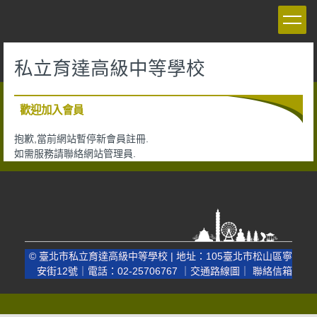
跳
到
主
要
私立育達高級中等學校
內
容
區
歡迎加入會員
抱歉,當前網站暫停新會員註冊.
如需服務請聯絡網站管理員.
© 臺北市私立育達高級中等學校 | 地址：105臺北市松山區寧
安街12號
｜
電話：02-25706767
｜
交通路線圖
｜
聯絡信箱